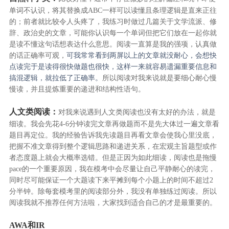
单词不认识，将其替换成ABC一样可以读懂且条理逻辑是直来正往
的；前者就比较令人头疼了，我练习时做过几篇关于文学流派、修
辞、政治史的文章，可能你认识每一个单词但把它们放在一起你就
是读不懂这句话想表达什么意思。阅读一直算是我的强项，认真做
的话正确率可观，
可我常常看到两屏以上的文章就没耐心，会想快
点读完于是读得很快做题也很快，这样一来就容易遗漏重要信息和
搞混逻辑，就拉低了正确率。
所以阅读对我来说就是要细心耐心慢
慢读，并且提炼重要的递进和结构性语句。
人文类阅读：
对我来说遇到人文类阅读也没有太好的办法，就是
细读。我会先花4-6分钟读完文章再做题而不是先大体过一遍文章看
题目再定位。我的经验告诉我先读题目再看文章会使我心里没底，
把握不准文章得到整个逻辑思路和递进关系，在宏观主旨题型或作
者态度题上就会大概率选错。但是正因为如此细读，阅读也是拖慢
pace的一个重要原因，我在模考中会尽量让自己平静耐心的读完，
同时尽可能保证一个大题读下来平摊到每个小题上的时间不超过2
分半钟。除每套模考里的阅读部分外，我没有单独练过阅读。所以
阅读我就不推荐任何方法啦，大家找到适合自己的才是最重要的。
AWA和IR