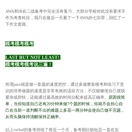
AWA和IR在二战备考中完全没有复习，大部分学校对此没有要求不
作为考查科目，我只在最后一天看了一下AWA的七宗罪，回忆了一
下作文套路。
模考模考模考
LAST BUT NOT LEAST!
模考模考模考说三遍！
所谓pace就是做一套题的速度把控，通过多做整套模考和练习下意
识的培养做题的速度是非常有效的适应方法，不仅能够使自己摆脱
紧张或胆怯，还能通过最高效的时间分配来提高正确率。
原因很简
单，当你知道自己还有20分钟来做7个题的时候，你就不会担心自
己在当前一道判断不出的难题上多花一两分钟会使自己做不完题，
从而头脑保持清醒保持正确率。
以上verbal的备考持续了将近一个月，备考期比较短且一直在实