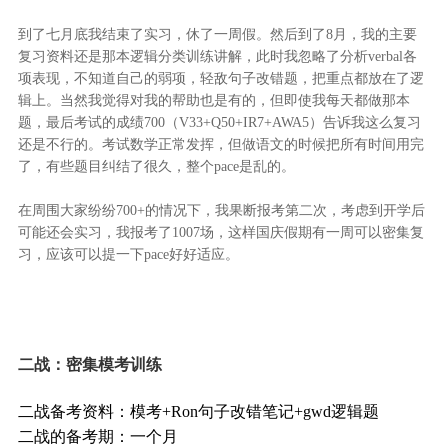
到了七月底我结束了实习，休了一周假。然后到了8月，我的主要
复习资料还是那本逻辑分类训练讲解，此时我忽略了分析verbal各
项表现，不知道自己的弱项，轻敌句子改错题，把重点都放在了逻
辑上。当然我觉得对我的帮助也是有的，但即使我每天都做那本
题，最后考试的成绩700（V33+Q50+IR7+AWA5）告诉我这么复习
还是不行的。考试数学正常发挥，但做语文的时候把所有时间用完
了，有些题目纠结了很久，整个pace是乱的。
在周围大家纷纷700+的情况下，我果断报考第二次，考虑到开学后
可能还会实习，我报考了1007场，这样国庆假期有一周可以密集复
习，应该可以提一下pace好好适应。
二战：密集模考训练
二战备考资料：模考+Ron句子改错笔记+gwd逻辑题
二战的备考期：一个月