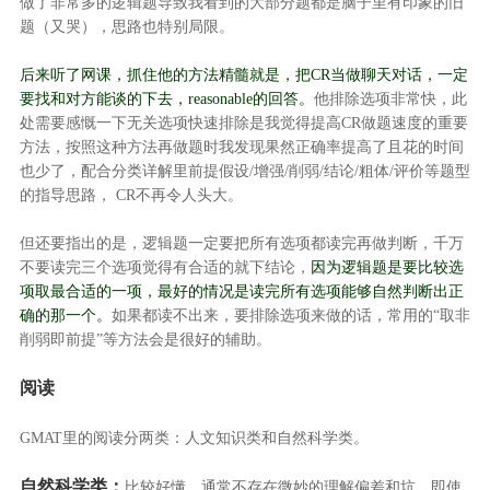
做了非常多的逻辑题导致我看到的大部分题都是脑子里有印象的旧
题（又哭），思路也特别局限。
后来听了网课，抓住他的方法精髓就是，把CR当做聊天对话，一定
要找和对方能谈的下去，reasonable的回答。
他排除选项非常快，此
处需要感慨一下无关选项快速排除是我觉得提高CR做题速度的重要
方法，按照这种方法再做题时我发现果然正确率提高了且花的时间
也少了，配合分类详解里前提假设/增强/削弱/结论/粗体/评价等题型
的指导思路， CR不再令人头大。
但还要指出的是，逻辑题一定要把所有选项都读完再做判断，千万
不要读完三个选项觉得有合适的就下结论，
因为逻辑题是要比较选
项取最合适的一项，最好的情况是读完所有选项能够自然判断出正
确的那一个。
如果都读不出来，要排除选项来做的话，常用的“取非
削弱即前提”等方法会是很好的辅助。
阅读
GMAT里的阅读分两类：人文知识类和自然科学类。
自然科学类：
比较好懂，通常不存在微妙的理解偏差和坑，即使