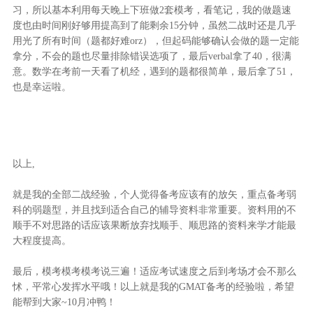
习，所以基本利用每天晚上下班做2套模考，看笔记，我的做题速
度也由时间刚好够用提高到了能剩余15分钟，虽然二战时还是几乎
用光了所有时间（题都好难orz），但起码能够确认会做的题一定能
拿分，不会的题也尽量排除错误选项了，最后verbal拿了40，很满
意。数学在考前一天看了机经，遇到的题都很简单，最后拿了51，
也是幸运啦。
以上,
就是我的全部二战经验，个人觉得备考应该有的放矢，重点备考弱
科的弱题型，并且找到适合自己的辅导资料非常重要。资料用的不
顺手不对思路的话应该果断放弃找顺手、顺思路的资料来学才能最
大程度提高。
最后，模考模考模考说三遍！适应考试速度之后到考场才会不那么
怵，平常心发挥水平哦！以上就是我的GMAT备考的经验啦，希望
能帮到大家~10月冲鸭！