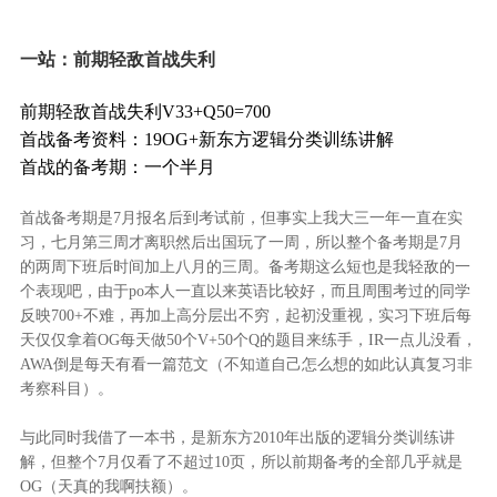
一站：前期轻敌首战失利
前期轻敌首战失利V33+Q50=700
首战备考资料：19OG+新东方逻辑分类训练讲解
首战的备考期：一个半月
首战备考期是7月报名后到考试前，但事实上我大三一年一直在实
习，七月第三周才离职然后出国玩了一周，所以整个备考期是7月
的两周下班后时间加上八月的三周。备考期这么短也是我轻敌的一
个表现吧，由于po本人一直以来英语比较好，而且周围考过的同学
反映700+不难，再加上高分层出不穷，起初没重视，实习下班后每
天仅仅拿着OG每天做50个V+50个Q的题目来练手，IR一点儿没看，
AWA倒是每天有看一篇范文（不知道自己怎么想的如此认真复习非
考察科目）。
与此同时我借了一本书，是新东方2010年出版的逻辑分类训练讲
解，但整个7月仅看了不超过10页，所以前期备考的全部几乎就是
OG（天真的我啊扶额）。