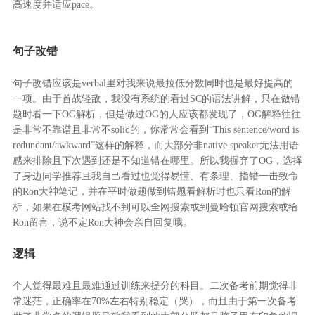
高速度并适应pace。
句子改错
句子改错应该是verbal里对我来说最拉低分数同时也是最好提高的
一项。由于首战轻敌，我没有系统的看过SC的语法讲解，只在做错
题时看一下OG解析，但是做过OG的人应该都发现了，OG解释往往
是非常不靠谱且非常不solid的，你常常会看到“This sentence/word is
redundant/awkward”这样的解释，而大部分非native speaker无法用语
感来排除且下次遇到还是不知道错在哪里。所以我摒弃了OG，选择
了身边同学推荐且我自己看过也觉得易懂、有条理、指错一击致命
的Ron大神笔记，并在平时做题做到错题看解析时也只看Ron的解
析，如果在模考网站找不到可以全网搜索或到曼哈顿官网搜索或给
Ron留言，说不定Ron大神会亲自回复哦。
逻辑
个人觉得最难且最难通过训练来提分的科目。二次备考前期觉得非
常迷茫，正确率在70%左右特别稳定（哭），而且由于第一次备考