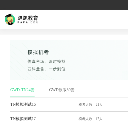
GWD-TN24套
GWD原版30套
TN模拟测试16
模考人数：21人
TN模拟测试17
模考人数：17人