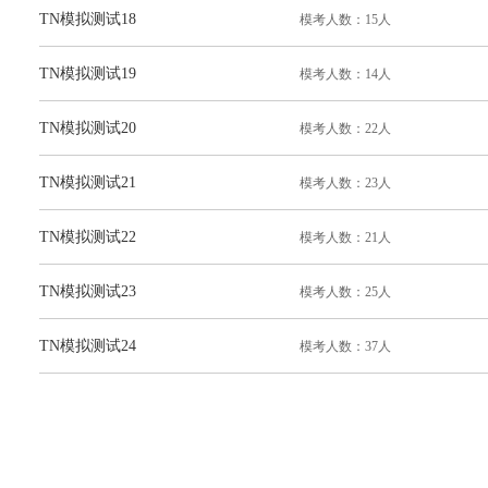
TN模拟测试18
模考人数：15人
TN模拟测试19
模考人数：14人
TN模拟测试20
模考人数：22人
TN模拟测试21
模考人数：23人
TN模拟测试22
模考人数：21人
TN模拟测试23
模考人数：25人
TN模拟测试24
模考人数：37人